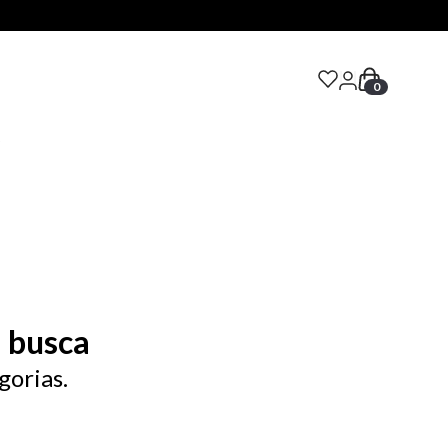
0
S
 busca
gorias.