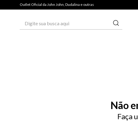
Outlet Oficial da John John, Dudalina e outras
Digite sua busca aqui
Não e
Faça u