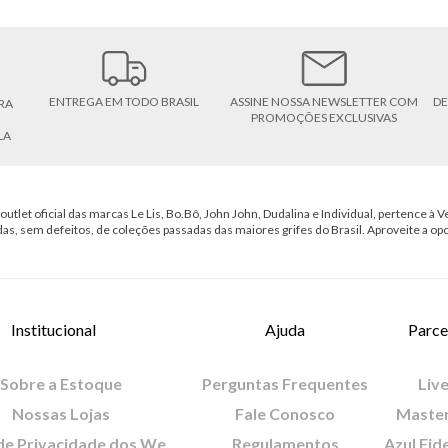
ENTREGA EM TODO BRASIL
ASSINE NOSSA NEWSLETTER COM
DE
RA
PROMOÇÕES EXCLUSIVAS
LA
outlet oficial das marcas Le Lis, Bo.Bô, John John, Dudalina e Individual, pertence à Ve
das, sem defeitos, de coleções passadas das maiores grifes do Brasil. Aproveite a op
Institucional
Ajuda
Parce
Sobre a Estoque
Perguntas Frequentes
Live
Nossas Lojas
Fale Conosco
Maste
Política de Privacidade dos Websites
Regulamentos
Azul Fid