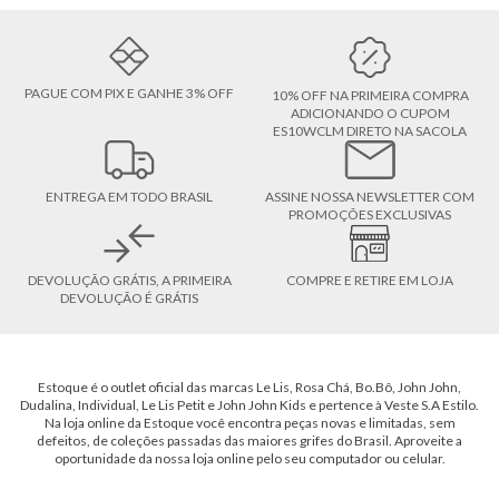
PAGUE COM PIX E GANHE 3% OFF
10% OFF NA PRIMEIRA COMPRA
ADICIONANDO O CUPOM
ES10WCLM DIRETO NA SACOLA
ENTREGA EM TODO BRASIL
ASSINE NOSSA NEWSLETTER COM
PROMOÇÕES EXCLUSIVAS
DEVOLUÇÃO GRÁTIS, A PRIMEIRA
COMPRE E RETIRE EM LOJA
DEVOLUÇÃO É GRÁTIS
Estoque é o outlet oficial das marcas Le Lis, Rosa Chá, Bo.Bô, John John,
Dudalina, Individual, Le Lis Petit e John John Kids e pertence à Veste S.A Estilo.
Na loja online da Estoque você encontra peças novas e limitadas, sem
defeitos, de coleções passadas das maiores grifes do Brasil. Aproveite a
oportunidade da nossa loja online pelo seu computador ou celular.