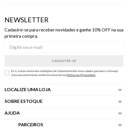
NEWSLETTER
Cadastre-se para receber novidades e ganhe 10% OFF na sua
primeira compra.
Eu li, estou ciente das condições de tratamento dos meus dados pessoais e forneço
meu consentimento, conforme descrito na
Política de Privacidade
LOCALIZE UMA LOJA
SOBRE ESTOQUE
Quem Somos
AJUDA
Nossas Lojas
Central de Atendimento
PARCEIROS