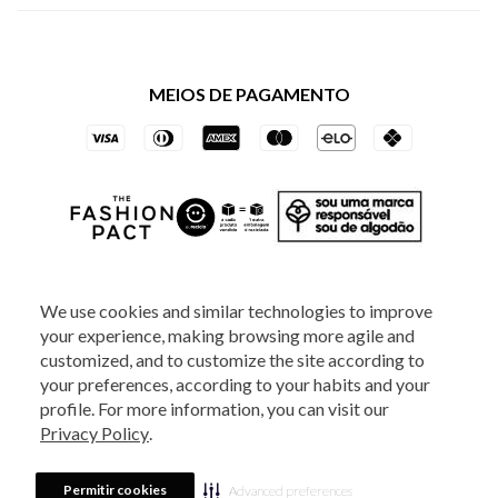
Política de Privacidade dos Websites
Regulamentos
Livelo
Política de Governança
Minha Conta
Mastercard
Black Friday
MEIOS DE PAGAMENTO
Trocas e Devoluções
Vai de Visa
Azul Fidelidade
SOCIAL
We use cookies and similar technologies to improve
your experience, making browsing more agile and
ATENDIMENTO
customized, and to customize the site according to
your preferences, according to your habits and your
profile. For more information, you can visit our
2025 - Veste S.A Estilo. Todos os direitos reservados - A loja Estoque reserva-
Privacy Policy
.
se no direito de corrigir ou alterar informações como: preços, promoções e
disponibilidade de estoque a qualquer momento.
Em caso de dúvidas:
0800
880 5520.
Horário de Atendimento:
das 8h às 20h de segunda a sexta-feira e
Sábados das 8h às 14h, exceto feriados. Veste S.A Estilo. Rua Othão, 405, Vila
Permitir cookies
Advanced preferences