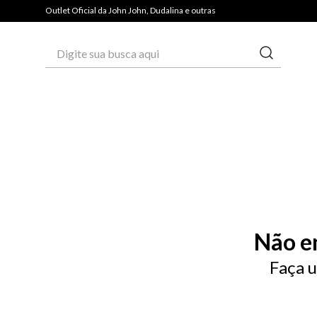
Outlet Oficial da John John, Dudalina e outras
Digite sua busca aqui
Não e
Faça u