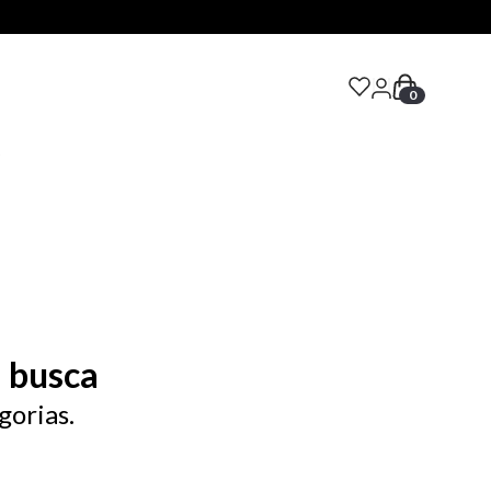
0
S
 busca
gorias.