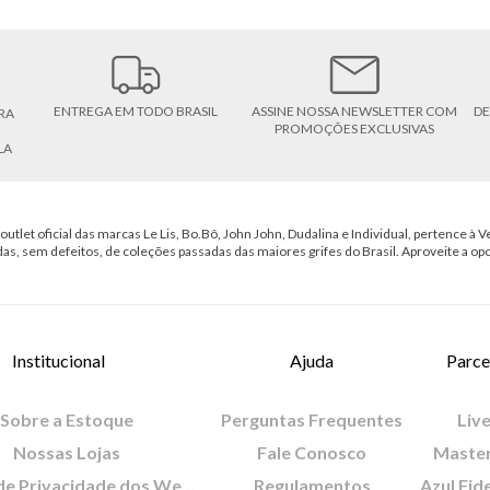
ENTREGA EM TODO BRASIL
ASSINE NOSSA NEWSLETTER COM
DE
RA
PROMOÇÕES EXCLUSIVAS
LA
outlet oficial das marcas Le Lis, Bo.Bô, John John, Dudalina e Individual, pertence à Ve
das, sem defeitos, de coleções passadas das maiores grifes do Brasil. Aproveite a op
Institucional
Ajuda
Parce
Sobre a Estoque
Perguntas Frequentes
Live
Nossas Lojas
Fale Conosco
Maste
Política de Privacidade dos Websites
Regulamentos
Azul Fid