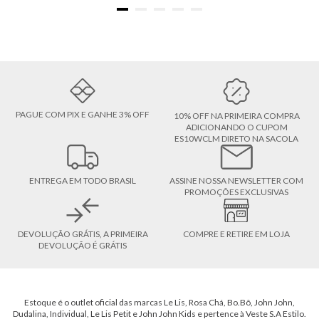
PAGUE COM PIX E GANHE 3% OFF
10% OFF NA PRIMEIRA COMPRA
ADICIONANDO O CUPOM
ES10WCLM DIRETO NA SACOLA
ENTREGA EM TODO BRASIL
ASSINE NOSSA NEWSLETTER COM
PROMOÇÕES EXCLUSIVAS
DEVOLUÇÃO GRÁTIS, A PRIMEIRA
COMPRE E RETIRE EM LOJA
DEVOLUÇÃO É GRÁTIS
Estoque é o outlet oficial das marcas Le Lis, Rosa Chá, Bo.Bô, John John,
Dudalina, Individual, Le Lis Petit e John John Kids e pertence à Veste S.A Estilo.