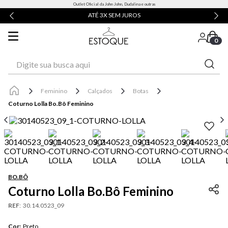
Outlet Oficial da John John, Dudalina e outras
ATÉ 3X SEM JUROS
0
Digite sua busca aqui
Feminino
Calçados
Botas
Coturno Lolla Bo.Bô Feminino
BO.BÔ
Coturno Lolla Bo.Bô Feminino
REF
:
30.14.0523_09
Cor
:
Preto