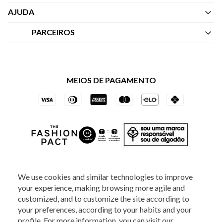
Quem Somos
AJUDA
Nossas Lojas
Central de Atendimento
PARCEIROS
Política de Privacidade dos Websites
Regulamentos
Livelo
Política de Governança
Minha Conta
Mastercard
Black Friday
MEIOS DE PAGAMENTO
Trocas e Devoluções
Vai de Visa
Azul Fidelidade
SOCIAL
We use cookies and similar technologies to improve
your experience, making browsing more agile and
ATENDIMENTO
customized, and to customize the site according to
your preferences, according to your habits and your
profile. For more information, you can visit our