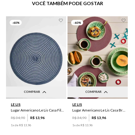
VOCÊ TAMBÉM PODE GOSTAR
-
60%
-
60%
COMPRAR
COMPRAR
UN
UN
LE LIS
LE LIS
Lugar Americano Le Lis Casa Filipa
Lugar Americano Le Lis Casa Brenda
R$
34
,
90
R$
13
,
96
R$
34
,
90
R$
13
,
96
1
x de
R$
13
,
96
1
x de
R$
13
,
96