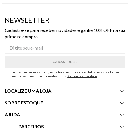
NEWSLETTER
Cadastre-se para receber novidades e ganhe 10% OFF na sua
primeira compra.
Eu li, estou ciente das condições de tratamento dos meus dados pessoais e forneço
meu consentimento, conforme descrito na
Política de Privacidade
LOCALIZE UMA LOJA
SOBRE ESTOQUE
Quem Somos
AJUDA
Nossas Lojas
Central de Atendimento
PARCEIROS