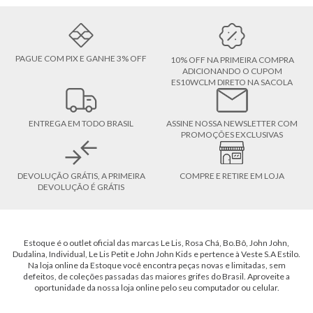
PAGUE COM PIX E GANHE 3% OFF
10% OFF NA PRIMEIRA COMPRA
ADICIONANDO O CUPOM
ES10WCLM DIRETO NA SACOLA
ENTREGA EM TODO BRASIL
ASSINE NOSSA NEWSLETTER COM
PROMOÇÕES EXCLUSIVAS
DEVOLUÇÃO GRÁTIS, A PRIMEIRA
COMPRE E RETIRE EM LOJA
DEVOLUÇÃO É GRÁTIS
Estoque é o outlet oficial das marcas Le Lis, Rosa Chá, Bo.Bô, John John,
Dudalina, Individual, Le Lis Petit e John John Kids e pertence à Veste S.A Estilo.
Na loja online da Estoque você encontra peças novas e limitadas, sem
defeitos, de coleções passadas das maiores grifes do Brasil. Aproveite a
oportunidade da nossa loja online pelo seu computador ou celular.