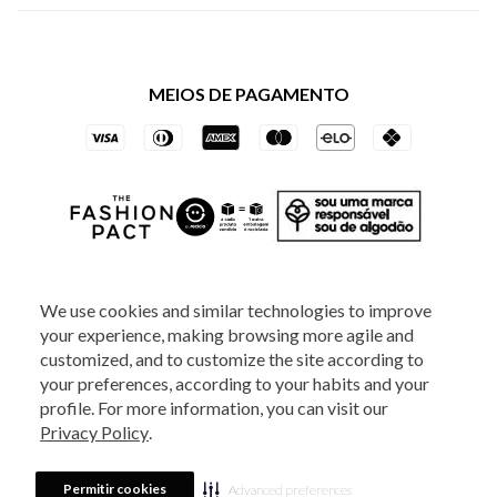
Política de Privacidade dos Websites
Regulamentos
Livelo
Política de Governança
Minha Conta
Mastercard
Black Friday
MEIOS DE PAGAMENTO
Trocas e Devoluções
Vai de Visa
Azul Fidelidade
SOCIAL
We use cookies and similar technologies to improve
your experience, making browsing more agile and
ATENDIMENTO
customized, and to customize the site according to
your preferences, according to your habits and your
profile. For more information, you can visit our
2025 - Veste S.A Estilo. Todos os direitos reservados - A loja Estoque reserva-
Privacy Policy
.
se no direito de corrigir ou alterar informações como: preços, promoções e
disponibilidade de estoque a qualquer momento.
Em caso de dúvidas:
0800
880 5520.
Horário de Atendimento:
das 8h às 20h de segunda a sexta-feira e
Sábados das 8h às 14h, exceto feriados. Veste S.A Estilo. Rua Othão, 405, Vila
Permitir cookies
Advanced preferences