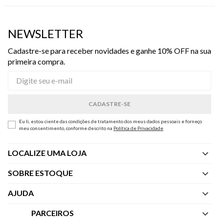
NEWSLETTER
Cadastre-se para receber novidades e ganhe 10% OFF na sua
primeira compra.
Eu li, estou ciente das condições de tratamento dos meus dados pessoais e forneço
meu consentimento, conforme descrito na
Política de Privacidade
LOCALIZE UMA LOJA
SOBRE ESTOQUE
Quem Somos
AJUDA
Nossas Lojas
Central de Atendimento
PARCEIROS