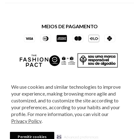
Política de Privacidade dos Websites
Regulamentos
Livelo
Política de Governança
Minha Conta
Mastercard
Black Friday
MEIOS DE PAGAMENTO
Trocas e Devoluções
Vai de Visa
Azul Fidelidade
SOCIAL
We use cookies and similar technologies to improve
your experience, making browsing more agile and
ATENDIMENTO
customized, and to customize the site according to
your preferences, according to your habits and your
profile. For more information, you can visit our
2025 - Veste S.A Estilo. Todos os direitos reservados - A loja Estoque reserva-
Privacy Policy
.
se no direito de corrigir ou alterar informações como: preços, promoções e
disponibilidade de estoque a qualquer momento.
Em caso de dúvidas:
0800
880 5520.
Horário de Atendimento:
das 8h às 20h de segunda a sexta-feira e
Sábados das 8h às 14h, exceto feriados. Veste S.A Estilo. Rua Othão, 405, Vila
Permitir cookies
Advanced preferences