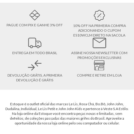
PAGUE COM PIX E GANHE 3% OFF
10% OFF NA PRIMEIRA COMPRA
ADICIONANDO O CUPOM
ES10WCLM DIRETO NA SACOLA
ENTREGA EM TODO BRASIL
ASSINE NOSSA NEWSLETTER COM
PROMOÇÕES EXCLUSIVAS
DEVOLUÇÃO GRÁTIS, A PRIMEIRA
COMPRE E RETIRE EM LOJA
DEVOLUÇÃO É GRÁTIS
Estoque é o outlet oficial das marcas Le Lis, Rosa Chá, Bo.Bô, John John,
Dudalina, Individual, Le Lis Petit e John John Kids e pertence à Veste S.A Estilo.
Na loja online da Estoque você encontra peças novas e limitadas, sem
defeitos, de coleções passadas das maiores grifes do Brasil. Aproveite a
oportunidade da nossa loja online pelo seu computador ou celular.