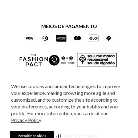
Política de Privacidade dos Websites
Regulamentos
Livelo
Política de Governança
Minha Conta
Mastercard
Black Friday
MEIOS DE PAGAMENTO
Trocas e Devoluções
Vai de Visa
Azul Fidelidade
SOCIAL
We use cookies and similar technologies to improve
your experience, making browsing more agile and
ATENDIMENTO
customized, and to customize the site according to
your preferences, according to your habits and your
profile. For more information, you can visit our
2025 - Veste S.A Estilo. Todos os direitos reservados - A loja Estoque reserva-
Privacy Policy
.
se no direito de corrigir ou alterar informações como: preços, promoções e
disponibilidade de estoque a qualquer momento.
Em caso de dúvidas:
0800
880 5520.
Horário de Atendimento:
das 8h às 20h de segunda a sexta-feira e
Sábados das 8h às 14h, exceto feriados. Veste S.A Estilo. Rua Othão, 405, Vila
Permitir cookies
Advanced preferences