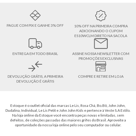
PAGUE COM PIX E GANHE 3% OFF
10% OFF NA PRIMEIRA COMPRA
ADICIONANDO O CUPOM
ES10WCLM DIRETO NA SACOLA
ENTREGA EM TODO BRASIL
ASSINE NOSSA NEWSLETTER COM
PROMOÇÕES EXCLUSIVAS
DEVOLUÇÃO GRÁTIS, A PRIMEIRA
COMPRE E RETIRE EM LOJA
DEVOLUÇÃO É GRÁTIS
Estoque é o outlet oficial das marcas Le Lis, Rosa Chá, Bo.Bô, John John,
Dudalina, Individual, Le Lis Petit e John John Kids e pertence à Veste S.A Estilo.
Na loja online da Estoque você encontra peças novas e limitadas, sem
defeitos, de coleções passadas das maiores grifes do Brasil. Aproveite a
oportunidade da nossa loja online pelo seu computador ou celular.