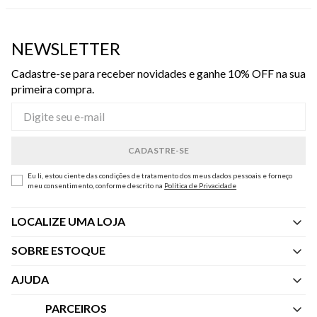
NEWSLETTER
Cadastre-se para receber novidades e ganhe 10% OFF na sua
primeira compra.
Eu li, estou ciente das condições de tratamento dos meus dados pessoais e forneço
meu consentimento, conforme descrito na
Política de Privacidade
LOCALIZE UMA LOJA
SOBRE ESTOQUE
Quem Somos
AJUDA
Nossas Lojas
Central de Atendimento
PARCEIROS