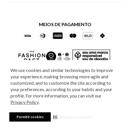
Política de Privacidade dos Websites
Regulamentos
Livelo
Política de Governança
Minha Conta
Mastercard
Black Friday
MEIOS DE PAGAMENTO
Trocas e Devoluções
Vai de Visa
Azul Fidelidade
We use cookies and similar technologies to improve
your experience, making browsing more agile and
SOCIAL
ATENDIMENTO
customized, and to customize the site according to
your preferences, according to your habits and your
profile. For more information, you can visit our
Privacy Policy
.
2025 - Veste S.A Estilo. Todos os direitos reservados - A loja Estoque reserva-
se no direito de corrigir ou alterar informações como: preços, promoções e
Permitir cookies
Advanced preferences
disponibilidade de estoque a qualquer momento.
Em caso de dúvidas:
0800
880 5520.
Horário de Atendimento:
das 8h às 20h de segunda a sexta-feira e
Sábados das 8h às 14h, exceto feriados. Veste S.A Estilo. Rua Othão, 405, Vila