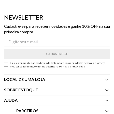
NEWSLETTER
Cadastre-se para receber novidades e ganhe 10% OFF na sua
primeira compra.
Eu li, estou ciente das condições de tratamento dos meus dados pessoais e forneço
meu consentimento, conforme descrito na
Política de Privacidade
LOCALIZE UMA LOJA
SOBRE ESTOQUE
Quem Somos
AJUDA
Nossas Lojas
Central de Atendimento
PARCEIROS