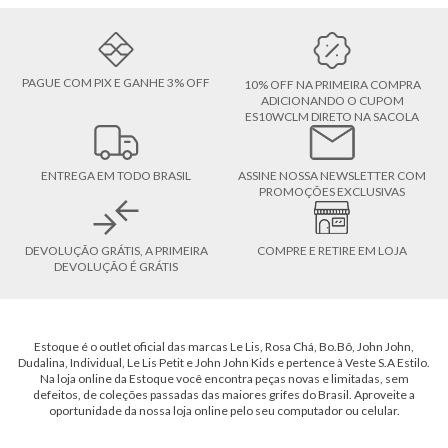
PAGUE COM PIX E GANHE 3% OFF
10% OFF NA PRIMEIRA COMPRA
ADICIONANDO O CUPOM
ES10WCLM DIRETO NA SACOLA
ENTREGA EM TODO BRASIL
ASSINE NOSSA NEWSLETTER COM
PROMOÇÕES EXCLUSIVAS
DEVOLUÇÃO GRÁTIS, A PRIMEIRA
COMPRE E RETIRE EM LOJA
DEVOLUÇÃO É GRÁTIS
Estoque é o outlet oficial das marcas Le Lis, Rosa Chá, Bo.Bô, John John,
Dudalina, Individual, Le Lis Petit e John John Kids e pertence à Veste S.A Estilo.
Na loja online da Estoque você encontra peças novas e limitadas, sem
defeitos, de coleções passadas das maiores grifes do Brasil. Aproveite a
oportunidade da nossa loja online pelo seu computador ou celular.