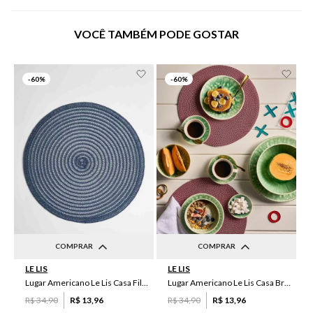
VOCÊ TAMBÉM PODE GOSTAR
-
60%
-
60%
COMPRAR
COMPRAR
LE LIS
LE LIS
UN
UN
Lugar Americano Le Lis Casa Filipa
Lugar Americano Le Lis Casa Brenda
R$
34
,
90
R$
13
,
96
R$
34
,
90
R$
13
,
96