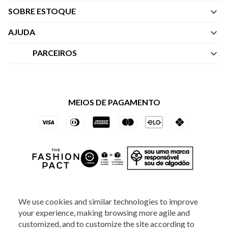
SOBRE ESTOQUE
Quem Somos
AJUDA
Nossas Lojas
Central de Atendimento
PARCEIROS
Política de Privacidade dos Websites
Regulamentos
Livelo
Política de Governança
Minha Conta
Mastercard
Black Friday
MEIOS DE PAGAMENTO
Trocas e Devoluções
Vai de Visa
Azul Fidelidade
SOCIAL
We use cookies and similar technologies to improve
your experience, making browsing more agile and
customized, and to customize the site according to