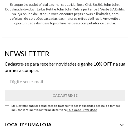
Estoque é o outlet oficial das marcas Le Lis, Rosa Chá, Bo.Bô, John John,
Dudalina, Individual, Le Lis Petit e John John Kids e pertence à Veste S.A Estilo.
Na loja online da Estoque você encontra peças novas e limitadas, sem
defeitos, de coleções passadas das maiores grifes do Brasil. Aproveite a
oportunidade da nossa loja online pelo seu computador ou celular.
NEWSLETTER
Cadastre-se para receber novidades e ganhe 10% OFF na sua
primeira compra.
Eu li, estou ciente das condições de tratamento dos meus dados pessoais e forneço
meu consentimento, conforme descrito na
Política de Privacidade
LOCALIZE UMA LOJA