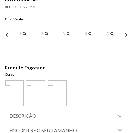
REF
:
53.03.2259_30
Cor
:
Verde
1
2
3
4
5
Produto Esgotado.
Cores
DESCRIÇÃO
ENCONTRE O SEU TAMANHO