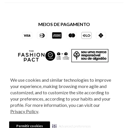
Política de Privacidade dos Websites
Regulamentos
Livelo
Política de Governança
Minha Conta
Mastercard
Black Friday
MEIOS DE PAGAMENTO
Trocas e Devoluções
Vai de Visa
Azul Fidelidade
SOCIAL
We use cookies and similar technologies to improve
your experience, making browsing more agile and
ATENDIMENTO
customized, and to customize the site according to
your preferences, according to your habits and your
profile. For more information, you can visit our
2025 - Veste S.A Estilo. Todos os direitos reservados - A loja Estoque reserva-
Privacy Policy
.
se no direito de corrigir ou alterar informações como: preços, promoções e
disponibilidade de estoque a qualquer momento.
Em caso de dúvidas:
0800
880 5520.
Horário de Atendimento:
das 8h às 20h de segunda a sexta-feira e
Sábados das 8h às 14h, exceto feriados. Veste S.A Estilo. Rua Othão, 405, Vila
Permitir cookies
Advanced preferences