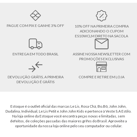
PAGUE COM PIX E GANHE 3% OFF
10% OFF NA PRIMEIRA COMPRA
ADICIONANDO O CUPOM
ES10WCLM DIRETO NA SACOLA
ENTREGA EM TODO BRASIL
ASSINE NOSSA NEWSLETTER COM
PROMOÇÕES EXCLUSIVAS
DEVOLUÇÃO GRÁTIS, A PRIMEIRA
COMPRE E RETIRE EM LOJA
DEVOLUÇÃO É GRÁTIS
Estoque é o outlet oficial das marcas Le Lis, Rosa Chá, Bo.Bô, John John,
Dudalina, Individual, Le Lis Petit e John John Kids e pertence à Veste S.A Estilo.
Na loja online da Estoque você encontra peças novas e limitadas, sem
defeitos, de coleções passadas das maiores grifes do Brasil. Aproveite a
oportunidade da nossa loja online pelo seu computador ou celular.