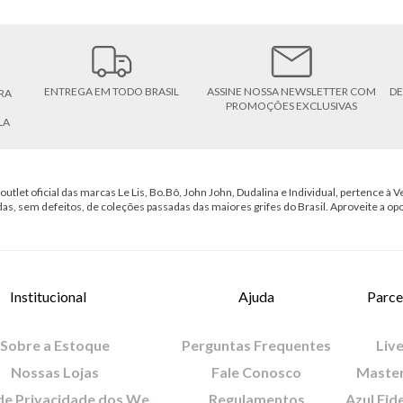
ENTREGA EM TODO BRASIL
ASSINE NOSSA NEWSLETTER COM
DE
RA
PROMOÇÕES EXCLUSIVAS
LA
outlet oficial das marcas Le Lis, Bo.Bô, John John, Dudalina e Individual, pertence à Ve
das, sem defeitos, de coleções passadas das maiores grifes do Brasil. Aproveite a op
Institucional
Ajuda
Parce
Sobre a Estoque
Perguntas Frequentes
Live
Nossas Lojas
Fale Conosco
Maste
Política de Privacidade dos Websites
Regulamentos
Azul Fid