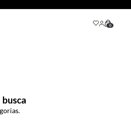
0
S
 busca
gorias.