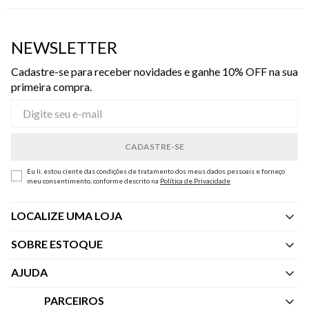
NEWSLETTER
Cadastre-se para receber novidades e ganhe 10% OFF na sua
primeira compra.
Eu li, estou ciente das condições de tratamento dos meus dados pessoais e forneço
meu consentimento, conforme descrito na
Política de Privacidade
LOCALIZE UMA LOJA
SOBRE ESTOQUE
Quem Somos
AJUDA
Nossas Lojas
Central de Atendimento
PARCEIROS