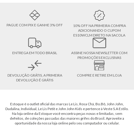
PAGUE COM PIX E GANHE 3% OFF
10% OFF NA PRIMEIRA COMPRA
ADICIONANDO O CUPOM
ES10WCLM DIRETO NA SACOLA
ENTREGA EM TODO BRASIL
ASSINE NOSSA NEWSLETTER COM
PROMOÇÕES EXCLUSIVAS
DEVOLUÇÃO GRÁTIS, A PRIMEIRA
COMPRE E RETIRE EM LOJA
DEVOLUÇÃO É GRÁTIS
Estoque é o outlet oficial das marcas Le Lis, Rosa Chá, Bo.Bô, John John,
Dudalina, Individual, Le Lis Petit e John John Kids e pertence à Veste S.A Estilo.
Na loja online da Estoque você encontra peças novas e limitadas, sem
defeitos, de coleções passadas das maiores grifes do Brasil. Aproveite a
oportunidade da nossa loja online pelo seu computador ou celular.