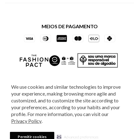
Política de Privacidade dos Websites
Regulamentos
Livelo
Política de Governança
Minha Conta
Mastercard
Black Friday
MEIOS DE PAGAMENTO
Trocas e Devoluções
Vai de Visa
Azul Fidelidade
SOCIAL
We use cookies and similar technologies to improve
your experience, making browsing more agile and
ATENDIMENTO
customized, and to customize the site according to
your preferences, according to your habits and your
profile. For more information, you can visit our
2025 - Veste S.A Estilo. Todos os direitos reservados - A loja Estoque reserva-
Privacy Policy
.
se no direito de corrigir ou alterar informações como: preços, promoções e
disponibilidade de estoque a qualquer momento.
Em caso de dúvidas:
0800
880 5520.
Horário de Atendimento:
das 8h às 20h de segunda a sexta-feira e
Sábados das 8h às 14h, exceto feriados. Veste S.A Estilo. Rua Othão, 405, Vila
Permitir cookies
Advanced preferences