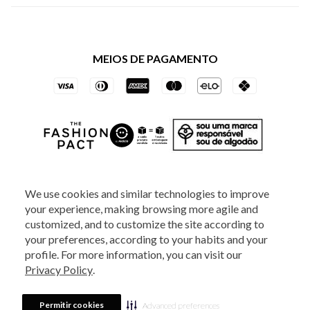
Política de Privacidade dos Websites
Regulamentos
Livelo
Política de Governança
Minha Conta
Mastercard
Black Friday
MEIOS DE PAGAMENTO
Trocas e Devoluções
Vai de Visa
Azul Fidelidade
SOCIAL
We use cookies and similar technologies to improve
your experience, making browsing more agile and
ATENDIMENTO
customized, and to customize the site according to
your preferences, according to your habits and your
profile. For more information, you can visit our
2025 - Veste S.A Estilo. Todos os direitos reservados - A loja Estoque reserva-
Privacy Policy
.
se no direito de corrigir ou alterar informações como: preços, promoções e
disponibilidade de estoque a qualquer momento.
Em caso de dúvidas:
0800
880 5520.
Horário de Atendimento:
das 8h às 20h de segunda a sexta-feira e
Sábados das 8h às 14h, exceto feriados. Veste S.A Estilo. Rua Othão, 405, Vila
Permitir cookies
Advanced preferences