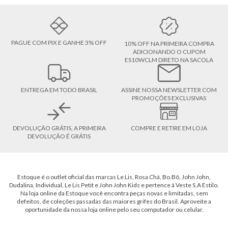
PAGUE COM PIX E GANHE 3% OFF
10% OFF NA PRIMEIRA COMPRA
ADICIONANDO O CUPOM
ES10WCLM DIRETO NA SACOLA
ENTREGA EM TODO BRASIL
ASSINE NOSSA NEWSLETTER COM
PROMOÇÕES EXCLUSIVAS
DEVOLUÇÃO GRÁTIS, A PRIMEIRA
COMPRE E RETIRE EM LOJA
DEVOLUÇÃO É GRÁTIS
Estoque é o outlet oficial das marcas Le Lis, Rosa Chá, Bo.Bô, John John,
Dudalina, Individual, Le Lis Petit e John John Kids e pertence à Veste S.A Estilo.
Na loja online da Estoque você encontra peças novas e limitadas, sem
defeitos, de coleções passadas das maiores grifes do Brasil. Aproveite a
oportunidade da nossa loja online pelo seu computador ou celular.