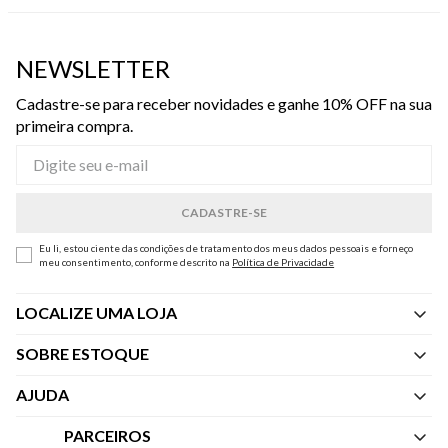
NEWSLETTER
Cadastre-se para receber novidades e ganhe 10% OFF na sua
primeira compra.
Eu li, estou ciente das condições de tratamento dos meus dados pessoais e forneço
meu consentimento, conforme descrito na
Política de Privacidade
LOCALIZE UMA LOJA
SOBRE ESTOQUE
Quem Somos
AJUDA
Nossas Lojas
Central de Atendimento
PARCEIROS