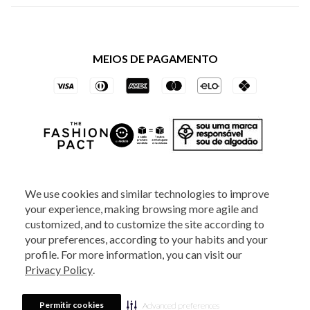
Política de Privacidade dos Websites
Regulamentos
Livelo
Política de Governança
Minha Conta
Mastercard
Black Friday
MEIOS DE PAGAMENTO
Trocas e Devoluções
Vai de Visa
Azul Fidelidade
SOCIAL
We use cookies and similar technologies to improve
your experience, making browsing more agile and
ATENDIMENTO
customized, and to customize the site according to
your preferences, according to your habits and your
profile. For more information, you can visit our
2025 - Veste S.A Estilo. Todos os direitos reservados - A loja Estoque reserva-
Privacy Policy
.
se no direito de corrigir ou alterar informações como: preços, promoções e
disponibilidade de estoque a qualquer momento.
Em caso de dúvidas:
0800
880 5520.
Horário de Atendimento:
das 8h às 20h de segunda a sexta-feira e
Sábados das 8h às 14h, exceto feriados. Veste S.A Estilo. Rua Othão, 405, Vila
Permitir cookies
Advanced preferences