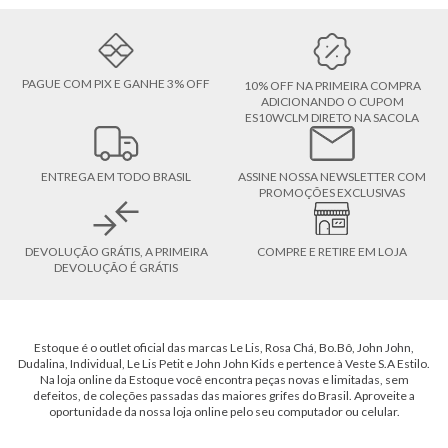
PAGUE COM PIX E GANHE 3% OFF
10% OFF NA PRIMEIRA COMPRA
ADICIONANDO O CUPOM
ES10WCLM DIRETO NA SACOLA
ENTREGA EM TODO BRASIL
ASSINE NOSSA NEWSLETTER COM
PROMOÇÕES EXCLUSIVAS
DEVOLUÇÃO GRÁTIS, A PRIMEIRA
COMPRE E RETIRE EM LOJA
DEVOLUÇÃO É GRÁTIS
Estoque é o outlet oficial das marcas Le Lis, Rosa Chá, Bo.Bô, John John,
Dudalina, Individual, Le Lis Petit e John John Kids e pertence à Veste S.A Estilo.
Na loja online da Estoque você encontra peças novas e limitadas, sem
defeitos, de coleções passadas das maiores grifes do Brasil. Aproveite a
oportunidade da nossa loja online pelo seu computador ou celular.