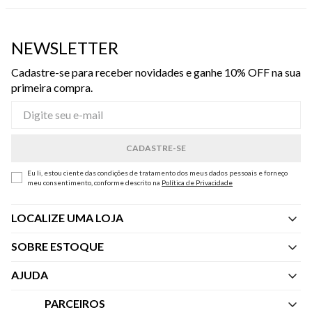
NEWSLETTER
Cadastre-se para receber novidades e ganhe 10% OFF na sua
primeira compra.
Eu li, estou ciente das condições de tratamento dos meus dados pessoais e forneço
meu consentimento, conforme descrito na
Política de Privacidade
LOCALIZE UMA LOJA
SOBRE ESTOQUE
Quem Somos
AJUDA
Nossas Lojas
Central de Atendimento
PARCEIROS