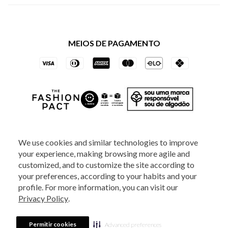
Política de Privacidade dos Websites
Regulamentos
Livelo
Política de Governança
Minha Conta
Mastercard
Black Friday
MEIOS DE PAGAMENTO
Trocas e Devoluções
Vai de Visa
Azul Fidelidade
SOCIAL
We use cookies and similar technologies to improve
your experience, making browsing more agile and
ATENDIMENTO
customized, and to customize the site according to
your preferences, according to your habits and your
profile. For more information, you can visit our
2025 - Veste S.A Estilo. Todos os direitos reservados - A loja Estoque reserva-
Privacy Policy
.
se no direito de corrigir ou alterar informações como: preços, promoções e
disponibilidade de estoque a qualquer momento.
Em caso de dúvidas:
0800
880 5520.
Horário de Atendimento:
das 8h às 20h de segunda a sexta-feira e
Sábados das 8h às 14h, exceto feriados. Veste S.A Estilo. Rua Othão, 405, Vila
Permitir cookies
Advanced preferences