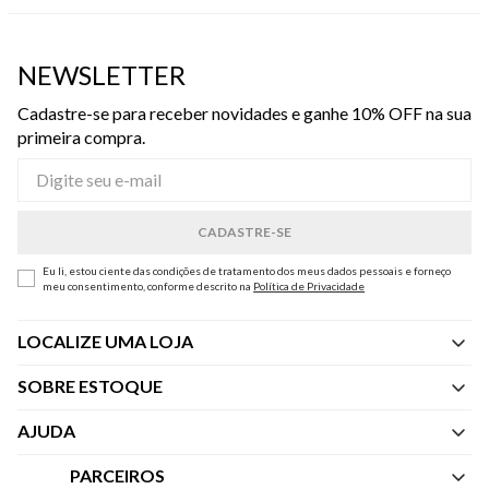
NEWSLETTER
Cadastre-se para receber novidades e ganhe 10% OFF na sua
primeira compra.
Eu li, estou ciente das condições de tratamento dos meus dados pessoais e forneço
meu consentimento, conforme descrito na
Política de Privacidade
LOCALIZE UMA LOJA
SOBRE ESTOQUE
Quem Somos
AJUDA
Nossas Lojas
Central de Atendimento
PARCEIROS