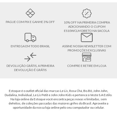
PAGUE COM PIX E GANHE 3% OFF
10% OFF NA PRIMEIRA COMPRA
ADICIONANDO O CUPOM
ES10WCLM DIRETO NA SACOLA
ENTREGA EM TODO BRASIL
ASSINE NOSSA NEWSLETTER COM
PROMOÇÕES EXCLUSIVAS
DEVOLUÇÃO GRÁTIS, A PRIMEIRA
COMPRE E RETIRE EM LOJA
DEVOLUÇÃO É GRÁTIS
Estoque é o outlet oficial das marcas Le Lis, Rosa Chá, Bo.Bô, John John,
Dudalina, Individual, Le Lis Petit e John John Kids e pertence à Veste S.A Estilo.
Na loja online da Estoque você encontra peças novas e limitadas, sem
defeitos, de coleções passadas das maiores grifes do Brasil. Aproveite a
oportunidade da nossa loja online pelo seu computador ou celular.