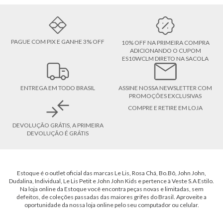
PAGUE COM PIX E GANHE 3% OFF
10% OFF NA PRIMEIRA COMPRA
ADICIONANDO O CUPOM
ES10WCLM DIRETO NA SACOLA
ENTREGA EM TODO BRASIL
ASSINE NOSSA NEWSLETTER COM
PROMOÇÕES EXCLUSIVAS
COMPRE E RETIRE EM LOJA
DEVOLUÇÃO GRÁTIS, A PRIMEIRA
DEVOLUÇÃO É GRÁTIS
Estoque é o outlet oficial das marcas Le Lis, Rosa Chá, Bo.Bô, John John,
Dudalina, Individual, Le Lis Petit e John John Kids e pertence à Veste S.A Estilo.
Na loja online da Estoque você encontra peças novas e limitadas, sem
defeitos, de coleções passadas das maiores grifes do Brasil. Aproveite a
oportunidade da nossa loja online pelo seu computador ou celular.