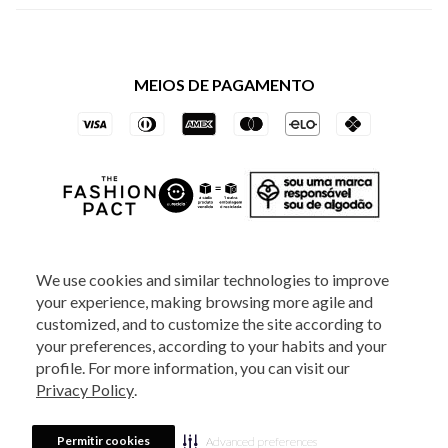
Política de Privacidade dos Websites
Regulamentos
Livelo
Política de Governança
Minha Conta
Mastercard
Black Friday
MEIOS DE PAGAMENTO
Trocas e Devoluções
Vai de Visa
Azul Fidelidade
SOCIAL
We use cookies and similar technologies to improve
your experience, making browsing more agile and
ATENDIMENTO
customized, and to customize the site according to
your preferences, according to your habits and your
profile. For more information, you can visit our
2025 - Veste S.A Estilo. Todos os direitos reservados - A loja Estoque reserva-
Privacy Policy
.
se no direito de corrigir ou alterar informações como: preços, promoções e
disponibilidade de estoque a qualquer momento.
Em caso de dúvidas:
0800
880 5520.
Horário de Atendimento:
das 8h às 20h de segunda a sexta-feira e
Sábados das 8h às 14h, exceto feriados. Veste S.A Estilo. Rua Othão, 405, Vila
Permitir cookies
Advanced preferences