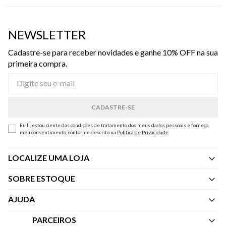
NEWSLETTER
Cadastre-se para receber novidades e ganhe 10% OFF na sua
primeira compra.
Eu li, estou ciente das condições de tratamento dos meus dados pessoais e forneço
meu consentimento, conforme descrito na
Política de Privacidade
LOCALIZE UMA LOJA
SOBRE ESTOQUE
Quem Somos
AJUDA
Nossas Lojas
Central de Atendimento
PARCEIROS