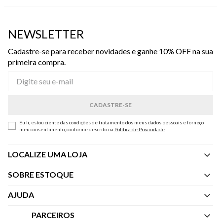
NEWSLETTER
Cadastre-se para receber novidades e ganhe 10% OFF na sua
primeira compra.
Eu li, estou ciente das condições de tratamento dos meus dados pessoais e forneço
meu consentimento, conforme descrito na
Política de Privacidade
LOCALIZE UMA LOJA
SOBRE ESTOQUE
Quem Somos
AJUDA
Nossas Lojas
Central de Atendimento
PARCEIROS