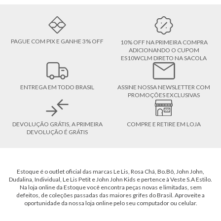
PAGUE COM PIX E GANHE 3% OFF
10% OFF NA PRIMEIRA COMPRA
ADICIONANDO O CUPOM
ES10WCLM DIRETO NA SACOLA
ENTREGA EM TODO BRASIL
ASSINE NOSSA NEWSLETTER COM
PROMOÇÕES EXCLUSIVAS
DEVOLUÇÃO GRÁTIS, A PRIMEIRA
COMPRE E RETIRE EM LOJA
DEVOLUÇÃO É GRÁTIS
Estoque é o outlet oficial das marcas Le Lis, Rosa Chá, Bo.Bô, John John,
Dudalina, Individual, Le Lis Petit e John John Kids e pertence à Veste S.A Estilo.
Na loja online da Estoque você encontra peças novas e limitadas, sem
defeitos, de coleções passadas das maiores grifes do Brasil. Aproveite a
oportunidade da nossa loja online pelo seu computador ou celular.