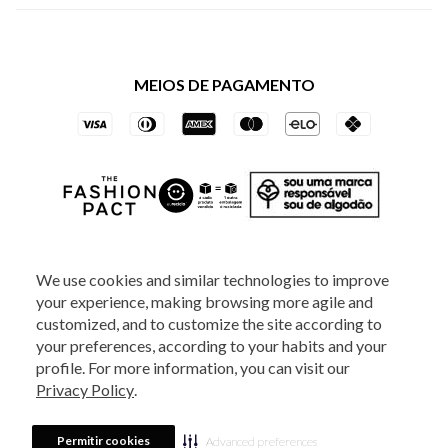
Política de Privacidade dos Websites
Regulamentos
Livelo
Política de Governança
Minha Conta
Mastercard
Black Friday
MEIOS DE PAGAMENTO
Trocas e Devoluções
Vai de Visa
Azul Fidelidade
SOCIAL
We use cookies and similar technologies to improve
your experience, making browsing more agile and
ATENDIMENTO
customized, and to customize the site according to
your preferences, according to your habits and your
profile. For more information, you can visit our
2025 - Veste S.A Estilo. Todos os direitos reservados - A loja Estoque reserva-
Privacy Policy
.
se no direito de corrigir ou alterar informações como: preços, promoções e
disponibilidade de estoque a qualquer momento.
Em caso de dúvidas:
0800
880 5520.
Horário de Atendimento:
das 8h às 20h de segunda a sexta-feira e
Sábados das 8h às 14h, exceto feriados. Veste S.A Estilo. Rua Othão, 405, Vila
Permitir cookies
Advanced preferences