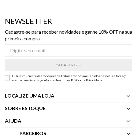
NEWSLETTER
Cadastre-se para receber novidades e ganhe 10% OFF na sua
primeira compra.
Eu li, estou ciente das condições de tratamento dos meus dados pessoais e forneço
meu consentimento, conforme descrito na
Política de Privacidade
LOCALIZE UMA LOJA
SOBRE ESTOQUE
Quem Somos
AJUDA
Nossas Lojas
Central de Atendimento
PARCEIROS