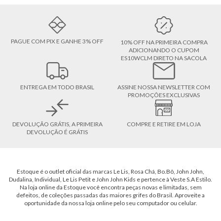
PAGUE COM PIX E GANHE 3% OFF
10% OFF NA PRIMEIRA COMPRA
ADICIONANDO O CUPOM
ES10WCLM DIRETO NA SACOLA
ENTREGA EM TODO BRASIL
ASSINE NOSSA NEWSLETTER COM
PROMOÇÕES EXCLUSIVAS
DEVOLUÇÃO GRÁTIS, A PRIMEIRA
COMPRE E RETIRE EM LOJA
DEVOLUÇÃO É GRÁTIS
Estoque é o outlet oficial das marcas Le Lis, Rosa Chá, Bo.Bô, John John,
Dudalina, Individual, Le Lis Petit e John John Kids e pertence à Veste S.A Estilo.
Na loja online da Estoque você encontra peças novas e limitadas, sem
defeitos, de coleções passadas das maiores grifes do Brasil. Aproveite a
oportunidade da nossa loja online pelo seu computador ou celular.