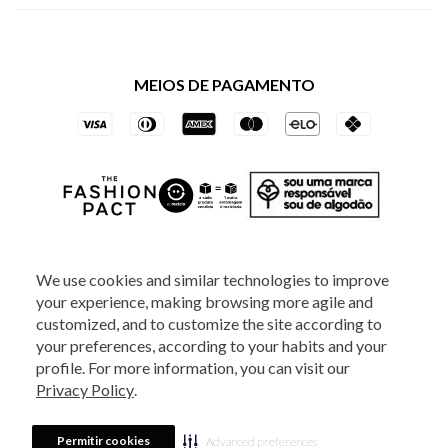
Política de Privacidade dos Websites
Regulamentos
Livelo
Política de Governança
Minha Conta
Mastercard
Black Friday
MEIOS DE PAGAMENTO
Trocas e Devoluções
Vai de Visa
Azul Fidelidade
SOCIAL
We use cookies and similar technologies to improve
your experience, making browsing more agile and
ATENDIMENTO
customized, and to customize the site according to
your preferences, according to your habits and your
profile. For more information, you can visit our
2025 - Veste S.A Estilo. Todos os direitos reservados - A loja Estoque reserva-
Privacy Policy
.
se no direito de corrigir ou alterar informações como: preços, promoções e
disponibilidade de estoque a qualquer momento.
Em caso de dúvidas:
0800
880 5520.
Horário de Atendimento:
das 8h às 20h de segunda a sexta-feira e
Sábados das 8h às 14h, exceto feriados. Veste S.A Estilo. Rua Othão, 405, Vila
Permitir cookies
Advanced preferences