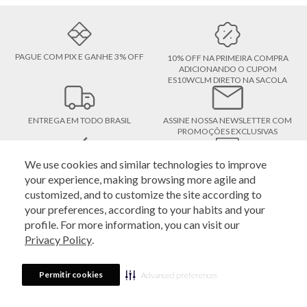
PAGUE COM PIX E GANHE 3% OFF
10% OFF NA PRIMEIRA COMPRA
ADICIONANDO O CUPOM
ES10WCLM DIRETO NA SACOLA
ENTREGA EM TODO BRASIL
ASSINE NOSSA NEWSLETTER COM
PROMOÇÕES EXCLUSIVAS
We use cookies and similar technologies to improve
DEVOLUÇÃO GRÁTIS, A PRIMEIRA
COMPRE E RETIRE EM LOJA
your experience, making browsing more agile and
DEVOLUÇÃO É GRÁTIS
ATENDIMENTO
customized, and to customize the site according to
your preferences, according to your habits and your
profile. For more information, you can visit our
Estoque é o outlet oficial das marcas Le Lis, Rosa Chá, Bo.Bô, John John,
Privacy Policy
.
Dudalina, Individual, Le Lis Petit e John John Kids e pertence à Veste S.A Estilo.
Na loja online da Estoque você encontra peças novas e limitadas, sem
defeitos, de coleções passadas das maiores grifes do Brasil. Aproveite a
Permitir cookies
Advanced preferences
oportunidade da nossa loja online pelo seu computador ou celular.