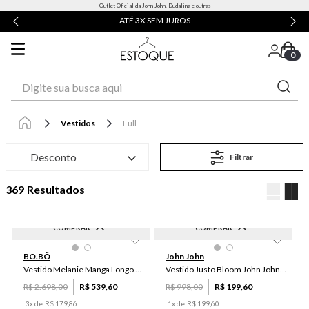
Outlet Oficial da John John, Dudalina e outras
ATÉ 3X SEM JUROS
0
Digite sua busca aqui
Vestidos
Full
Desconto
Filtrar
369
COMPRAR
COMPRAR
-
80
%
-
80
%
PP
P
M
PP
BO.BÔ
John John
Vestido Melanie Manga Longo Bo.Bô Feminino
Vestido Justo Bloom John John Feminino
R$
2
.
698
,
00
R$
539
,
60
R$
998
,
00
R$
199
,
60
3
x de
R$
179
,
86
1
x de
R$
199
,
60