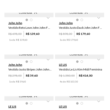
COMPRAR
COMPRAR
-
80
%
-
80
%
PP
P
M
P
John John
John John
Vestido Reto Love John John Feminino
Vestido Justo Duck John John Feminino
R$
698
,
00
R$
139
,
60
R$
898
,
00
R$
179
,
60
1
x de
R$
139
,
60
1
x de
R$
179
,
60
COMPRAR
COMPRAR
-
80
%
-
70
%
P
42
John John
LE LIS
Vestido Justo Stripes John John Feminino
Vestido Le Lis Kim Midi Feminina
R$
298
,
00
R$
59
,
60
R$
1
.
380
,
00
R$
414
,
00
1
x de
R$
59
,
60
4
x de
R$
103
,
50
COMPRAR
COMPRAR
-
70
%
-
70
%
PP
44
46
LE LIS
LE LIS