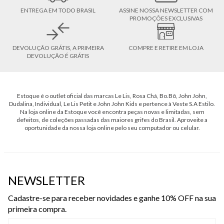
ENTREGA EM TODO BRASIL
ASSINE NOSSA NEWSLETTER COM
PROMOÇÕES EXCLUSIVAS
DEVOLUÇÃO GRÁTIS, A PRIMEIRA
COMPRE E RETIRE EM LOJA
DEVOLUÇÃO É GRÁTIS
Estoque é o outlet oficial das marcas Le Lis, Rosa Chá, Bo.Bô, John John,
Dudalina, Individual, Le Lis Petit e John John Kids e pertence à Veste S.A Estilo.
Na loja online da Estoque você encontra peças novas e limitadas, sem
defeitos, de coleções passadas das maiores grifes do Brasil. Aproveite a
oportunidade da nossa loja online pelo seu computador ou celular.
NEWSLETTER
Cadastre-se para receber novidades e ganhe 10% OFF na sua
primeira compra.