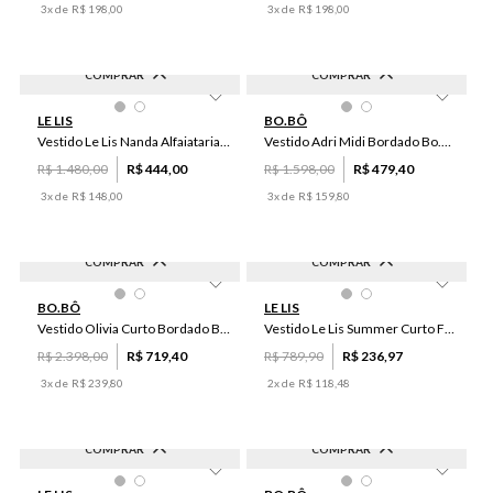
3
x de
R$
198
,
00
3
x de
R$
198
,
00
COMPRAR
COMPRAR
-
70
%
-
70
%
46
34
36
44
38
40
LE LIS
BO.BÔ
42
Vestido Le Lis Nanda Alfaiataria Médio Feminino
Vestido Adri Midi Bordado Bo.Bô Feminino
R$
1
.
480
,
00
R$
444
,
00
R$
1
.
598
,
00
R$
479
,
40
3
x de
R$
148
,
00
3
x de
R$
159
,
80
COMPRAR
COMPRAR
-
70
%
-
70
%
44
36
42
46
BO.BÔ
LE LIS
Vestido Olivia Curto Bordado Bo.Bô Feminino
Vestido Le Lis Summer Curto Feminino
R$
2
.
398
,
00
R$
719
,
40
R$
789
,
90
R$
236
,
97
3
x de
R$
239
,
80
2
x de
R$
118
,
48
COMPRAR
COMPRAR
-
70
%
-
70
%
40
42
44
PP
P
M
G
GG