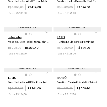
Vestido Le Lis Ally II Tricot Midi Feminino
Vestido Le Lis Brunella Midi Feminina
R$
1
.
380
,
00
R$
414
,
00
R$
1
.
980
,
00
R$
594
,
00
3
x de
R$
138
,
00
3
x de
R$
198
,
00
COMPRAR
COMPRAR
-
70
%
-
70
%
P
34
36
John John
LE LIS
Vestido Justo Isabel John John Feminino
Tunica Le Lis Toraia Feminina
R$
798
,
00
R$
239
,
40
R$
1
.
980
,
00
R$
594
,
00
2
x de
R$
119
,
70
3
x de
R$
198
,
00
COMPRAR
COMPRAR
-
70
%
-
70
%
36
P
G
M
PP
LE LIS
BO.BÔ
Vestido Le Lis e BDLN Rute Seda Feminino
Vestido Carrie Raiza Midi Tricot Bo.Bô Feminino
R$
2
.
480
,
00
R$
744
,
00
R$
1
.
698
,
00
R$
509
,
40
6
x de
R$
124
,
00
3
x de
R$
169
,
80