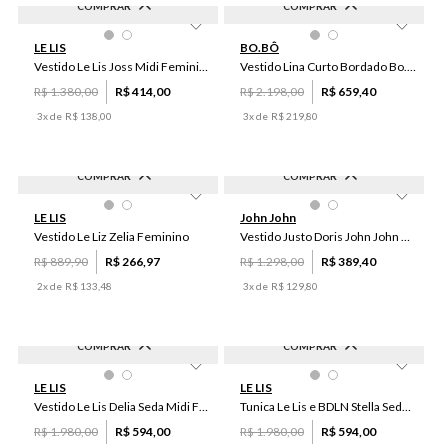
COMPRAR
COMPRAR
-
70
%
-
70
%
38
40
36
44
38
42
LE LIS
BO.BÔ
Vestido Le Lis Joss Midi Feminino
Vestido Lina Curto Bordado Bo.Bô Feminino
R$
1
.
380
,
00
R$
414
,
00
R$
2
.
198
,
00
R$
659
,
40
3
x de
R$
138
,
00
3
x de
R$
219
,
80
COMPRAR
COMPRAR
-
70
%
-
70
%
P
M
PP
P
M
G
LE LIS
John John
Vestido Le Liz Zelia Feminino
Vestido Justo Doris John John Feminino
R$
889
,
90
R$
266
,
97
R$
1
.
298
,
00
R$
389
,
40
2
x de
R$
133
,
48
3
x de
R$
129
,
80
COMPRAR
COMPRAR
-
70
%
-
70
%
38
40
42
44
46
UN
LE LIS
LE LIS
Vestido Le Lis Delia Seda Midi Feminino
Tunica Le Lis e BDLN Stella Seda Feminina
R$
1
.
980
,
00
R$
594
,
00
R$
1
.
980
,
00
R$
594
,
00