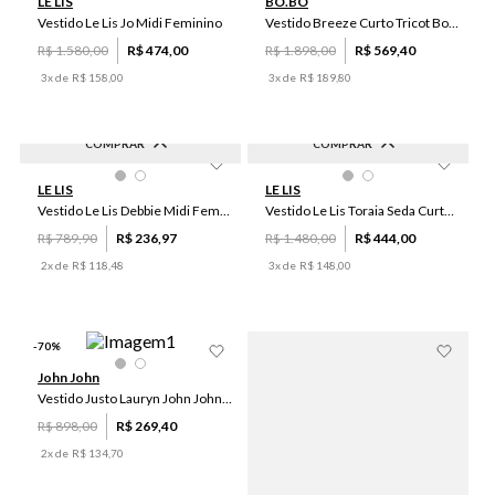
LE LIS
BO.BÔ
Vestido Le Lis Jo Midi Feminino
Vestido Breeze Curto Tricot Bo.Bô Feminino
R$
1
.
580
,
00
R$
474
,
00
R$
1
.
898
,
00
R$
569
,
40
3
x de
R$
158
,
00
3
x de
R$
189
,
80
COMPRAR
COMPRAR
-
70
%
-
70
%
34
36
34
36
LE LIS
LE LIS
Vestido Le Lis Debbie Midi Feminino
Vestido Le Lis Toraia Seda Curto Feminino
R$
789
,
90
R$
236
,
97
R$
1
.
480
,
00
R$
444
,
00
2
x de
R$
118
,
48
3
x de
R$
148
,
00
-
70
%
John John
Vestido Justo Lauryn John John Feminino
R$
898
,
00
R$
269
,
40
2
x de
R$
134
,
70