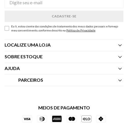
Eu li, estou ciente das condições de tratamento dos meus dados pessoais e forneço
meu consentimento, conforme descrito na
Política de Privacidade
LOCALIZE UMA LOJA
SOBRE ESTOQUE
Quem Somos
AJUDA
Nossas Lojas
Central de Atendimento
PARCEIROS
Política de Privacidade dos Websites
Regulamentos
Livelo
Política de Governança
Minha Conta
Mastercard
Black Friday
MEIOS DE PAGAMENTO
Trocas e Devoluções
Vai de Visa
Azul Fidelidade