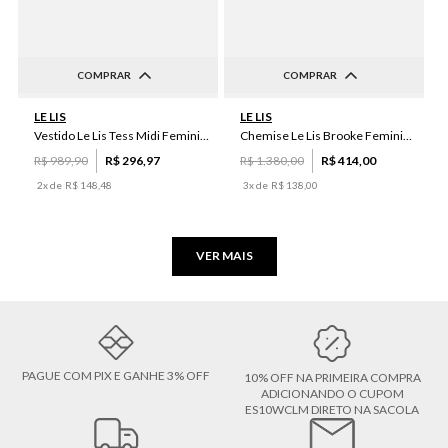
COMPRAR
COMPRAR
36
38
40
42
44
PP
P
M
G
LE LIS
LE LIS
Vestido Le Lis Tess Midi Feminino
Chemise Le Lis Brooke Feminino
R$
989
,
90
R$
296
,
97
R$
1
.
380
,
00
R$
414
,
00
2
x de
R$
148
,
48
3
x de
R$
138
,
00
VER MAIS
PAGUE COM PIX E GANHE 3% OFF
10% OFF NA PRIMEIRA COMPRA
ADICIONANDO O CUPOM
ES10WCLM DIRETO NA SACOLA