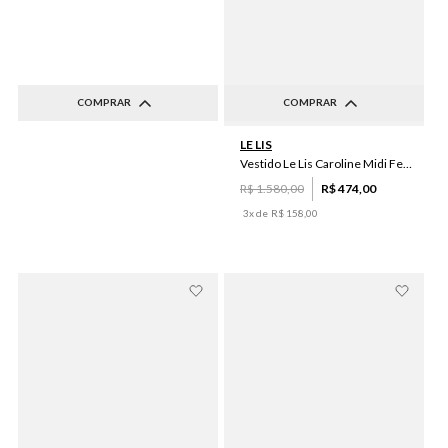
COMPRAR
COMPRAR
G
36
LE LIS
Vestido Le Lis Caroline Midi Feminino
R$
1
.
580
,
00
R$
474
,
00
3
x de
R$
158
,
00