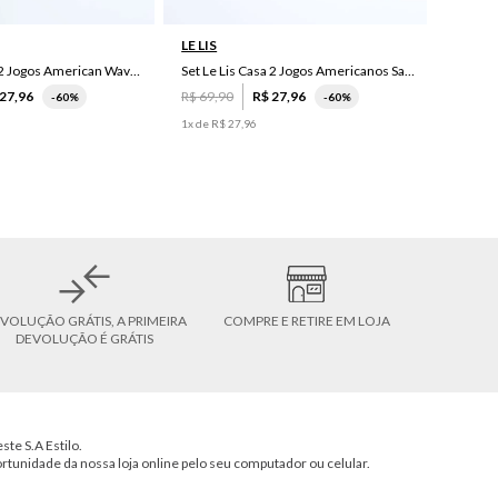
LE LIS
Set Le Lis Casa 2 Jogos American Wave Green
Set Le Lis Casa 2 Jogos Americanos Saruê II
27
,
96
R$
69
,
90
R$
27
,
96
-
60%
-
60%
1
x de
R$
27
,
96
VOLUÇÃO GRÁTIS, A PRIMEIRA
COMPRE E RETIRE EM LOJA
DEVOLUÇÃO É GRÁTIS
ste S.A Estilo.
ortunidade da nossa loja online pelo seu computador ou celular.