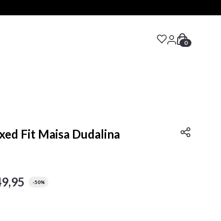
0
S
xed Fit Maisa Dudalina
49
,
95
-
50%