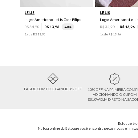
LE LIS
LE LIS
Lugar Americano Le Lis Casa Filipa
Lugar Americano Le Li
R$
34
,
90
R$
13
,
96
R$
34
,
90
R$
13
,
96
-
60%
1
x de
R$
13
,
96
1
x de
R$
13
,
96
PAGUE COM PIX E GANHE 3% OFF
10% OFF NA PRIMEIRA COMP
ADICIONANDO O CUPOM
ES10WCLM DIRETO NA SACO
Estoque é o 
Na loja online da Estoque você encontra peças novas e limita