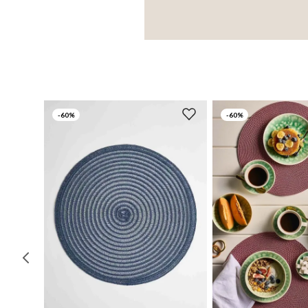
-
60%
-
60%
UN
UN