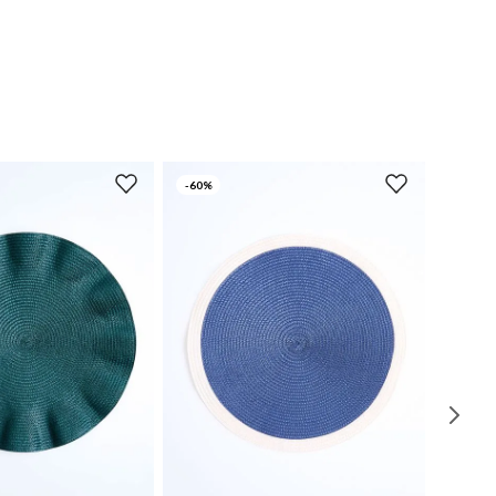
-
60%
UN
UN