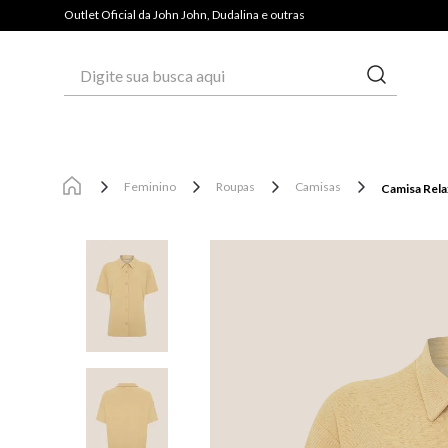
PAGUE COM PIX E GANHE 3% OFF*
Outlet Oficial da John John, Dudalina e outras
Digite sua busca aqui
Feminino
Roupas
Camisas
Camisa Rela