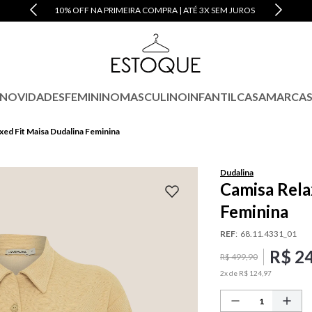
10% OFF NA PRIMEIRA COMPRA | ATÉ 3X SEM JUROS
NOVIDADES
FEMININO
MASCULINO
INFANTIL
CASA
MARCA
xed Fit Maisa Dudalina Feminina
Dudalina
Camisa Rela
Feminina
REF
:
68.11.4331_01
R$
2
R$
499
,
90
2
x de
R$
124
,
97