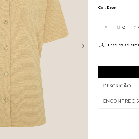
Cor
:
Bege
P
M
G
Descubra seu tam
DESCRIÇÃO
ENCONTRE O 