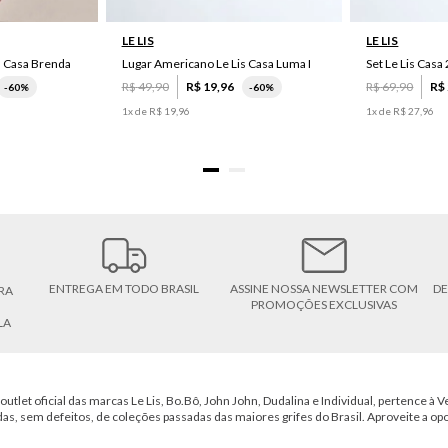
LE LIS
LE LIS
s Casa Brenda
Lugar Americano Le Lis Casa Luma I
R$
49
,
90
R$
19
,
96
R$
69
,
90
R$
-
60%
-
60%
1
x de
R$
19
,
96
1
x de
R$
27
,
96
ENTREGA EM TODO BRASIL
ASSINE NOSSA NEWSLETTER COM
DE
RA
PROMOÇÕES EXCLUSIVAS
LA
outlet oficial das marcas Le Lis, Bo.Bô, John John, Dudalina e Individual, pertence à Ve
das, sem defeitos, de coleções passadas das maiores grifes do Brasil. Aproveite a op