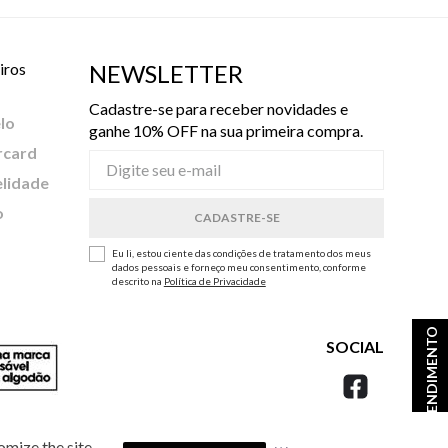
iros
NEWSLETTER
Cadastre-se para receber novidades e
lo
ganhe 10% OFF na sua primeira compra.
rcard
elidade
o
Eu li, estou ciente das condições de tratamento dos meus
dados pessoais e forneço meu consentimento, conforme
descrito na
Política de Privacidade
ATENDIMENTO
SOCIAL
omize the site