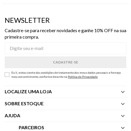
NEWSLETTER
Cadastre-se para receber novidades e ganhe 10% OFF na sua
primeira compra.
Eu li, estou ciente das condições de tratamento dos meus dados pessoais e forneço
meu consentimento, conforme descrito na
Política de Privacidade
LOCALIZE UMA LOJA
SOBRE ESTOQUE
Quem Somos
AJUDA
Nossas Lojas
Central de Atendimento
PARCEIROS