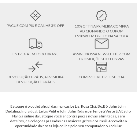
PAGUE COM PIX E GANHE 3% OFF
10% OFF NA PRIMEIRA COMPRA
ADICIONANDO O CUPOM
ES10WCLM DIRETO NA SACOLA
ENTREGA EM TODO BRASIL
ASSINE NOSSA NEWSLETTER COM
PROMOÇÕES EXCLUSIVAS
DEVOLUÇÃO GRÁTIS, A PRIMEIRA
COMPRE E RETIRE EM LOJA
DEVOLUÇÃO É GRÁTIS
Estoque é o outlet oficial das marcas Le Lis, Rosa Chá, Bo.Bô, John John,
Dudalina, Individual, Le Lis Petit e John John Kids e pertence à Veste S.A Estilo.
Na loja online da Estoque você encontra peças novas e limitadas, sem
defeitos, de coleções passadas das maiores grifes do Brasil. Aproveite a
oportunidade da nossa loja online pelo seu computador ou celular.