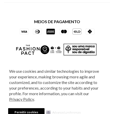
Política de Privacidade dos Websites
Regulamentos
Livelo
Política de Governança
Minha Conta
Mastercard
Black Friday
MEIOS DE PAGAMENTO
Trocas e Devoluções
Vai de Visa
Azul Fidelidade
SOCIAL
We use cookies and similar technologies to improve
your experience, making browsing more agile and
ATENDIMENTO
customized, and to customize the site according to
your preferences, according to your habits and your
profile. For more information, you can visit our
2025 - Veste S.A Estilo. Todos os direitos reservados - A loja Estoque reserva-
Privacy Policy
.
se no direito de corrigir ou alterar informações como: preços, promoções e
disponibilidade de estoque a qualquer momento.
Em caso de dúvidas:
0800
880 5520.
Horário de Atendimento:
das 8h às 20h de segunda a sexta-feira e
Sábados das 8h às 14h, exceto feriados. Veste S.A Estilo. Rua Othão, 405, Vila
Permitir cookies
Advanced preferences