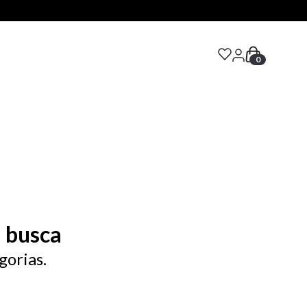
0
S
 busca
gorias.