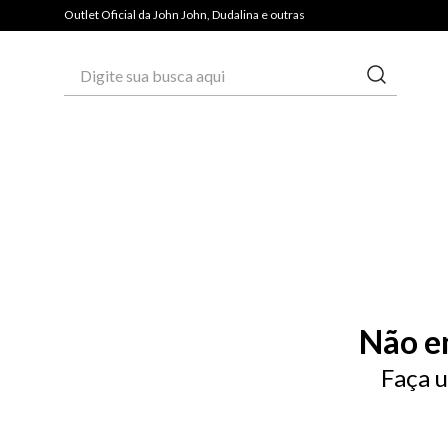
PAGUE COM PIX E GANHE 3% OFF*
Outlet Oficial da John John, Dudalina e outras
Digite sua busca aqui
Não e
Faça u