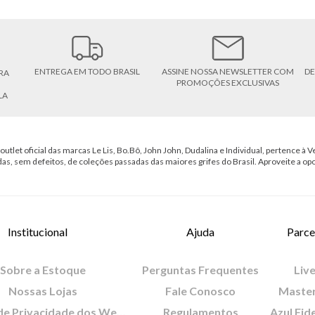
ENTREGA EM TODO BRASIL
ASSINE NOSSA NEWSLETTER COM
DE
RA
PROMOÇÕES EXCLUSIVAS
LA
outlet oficial das marcas Le Lis, Bo.Bô, John John, Dudalina e Individual, pertence à Ve
das, sem defeitos, de coleções passadas das maiores grifes do Brasil. Aproveite a op
Institucional
Ajuda
Parce
Sobre a Estoque
Perguntas Frequentes
Live
Nossas Lojas
Fale Conosco
Maste
Política de Privacidade dos Websites
Regulamentos
Azul Fid