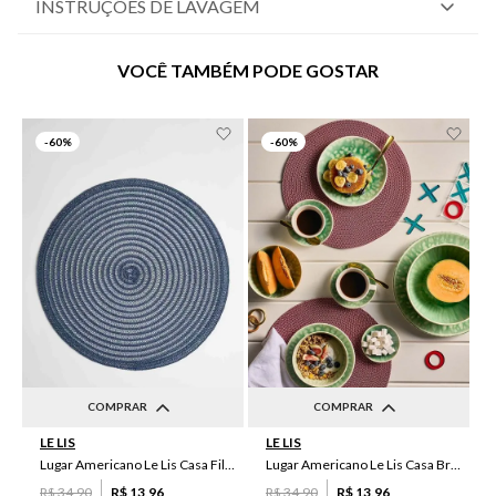
INSTRUÇÕES DE LAVAGEM
VOCÊ TAMBÉM PODE GOSTAR
-
60%
-
60%
COMPRAR
COMPRAR
LE LIS
LE LIS
UN
UN
Lugar Americano Le Lis Casa Filipa
Lugar Americano Le Lis Casa Brenda
R$
34
,
90
R$
13
,
96
R$
34
,
90
R$
13
,
96