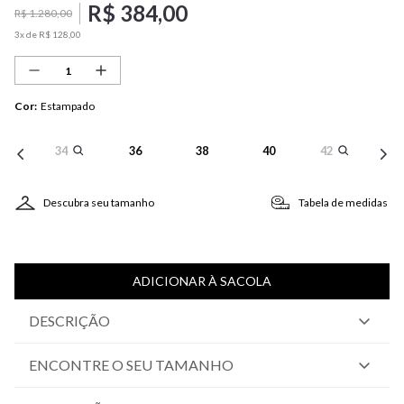
R$
384
,
00
R$
1
.
280
,
00
3
x de
R$
128
,
00
Cor
:
Estampado
34
36
38
40
42
Descubra seu tamanho
Tabela de medidas
ADICIONAR À SACOLA
DESCRIÇÃO
ENCONTRE O SEU TAMANHO