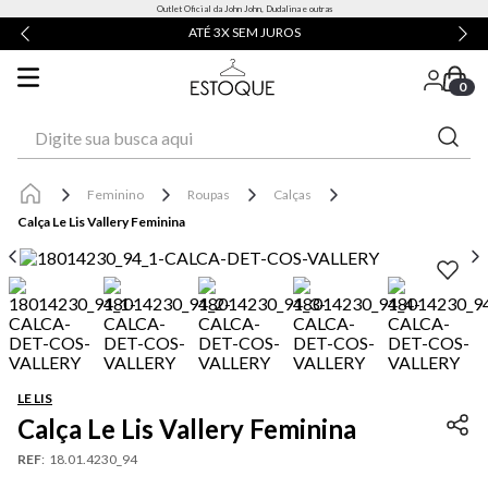
Outlet Oficial da John John, Dudalina e outras
ATÉ 3X SEM JUROS
0
Digite sua busca aqui
Feminino
Roupas
Calças
Calça Le Lis Vallery Feminina
LE LIS
Calça Le Lis Vallery Feminina
REF
:
18.01.4230_94