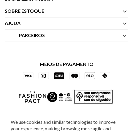
SOBRE ESTOQUE
Quem Somos
AJUDA
Nossas Lojas
Central de Atendimento
PARCEIROS
Política de Privacidade dos Websites
Regulamentos
Livelo
Política de Governança
Minha Conta
Mastercard
Black Friday
MEIOS DE PAGAMENTO
Trocas e Devoluções
Vai de Visa
Azul Fidelidade
SOCIAL
We use cookies and similar technologies to improve
your experience, making browsing more agile and