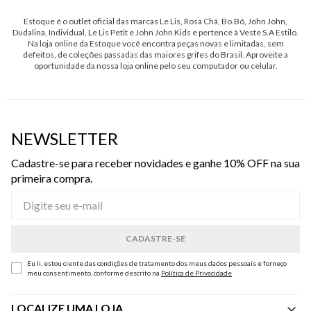
Estoque é o outlet oficial das marcas Le Lis, Rosa Chá, Bo.Bô, John John,
Dudalina, Individual, Le Lis Petit e John John Kids e pertence à Veste S.A Estilo.
Na loja online da Estoque você encontra peças novas e limitadas, sem
defeitos, de coleções passadas das maiores grifes do Brasil. Aproveite a
oportunidade da nossa loja online pelo seu computador ou celular.
NEWSLETTER
Cadastre-se para receber novidades e ganhe 10% OFF na sua
primeira compra.
Eu li, estou ciente das condições de tratamento dos meus dados pessoais e forneço
meu consentimento, conforme descrito na
Política de Privacidade
LOCALIZE UMA LOJA