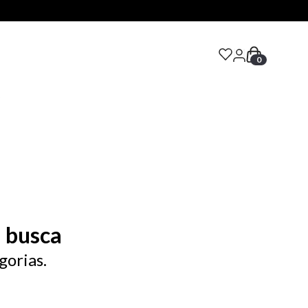
0
S
 busca
gorias.