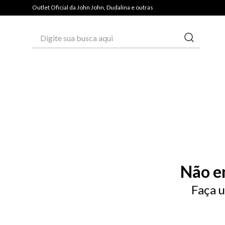
Outlet Oficial da John John, Dudalina e outras
Digite sua busca aqui
Não e
Faça u