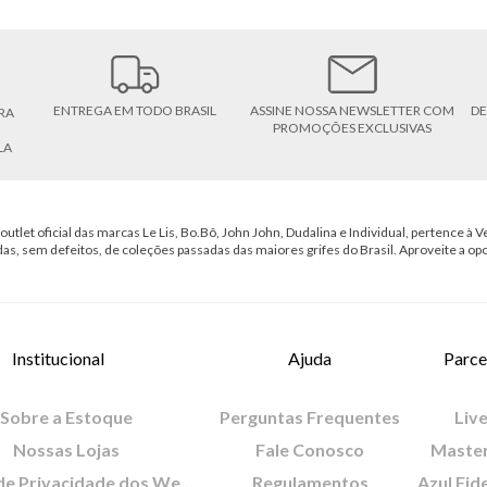
ENTREGA EM TODO BRASIL
ASSINE NOSSA NEWSLETTER COM
DE
RA
PROMOÇÕES EXCLUSIVAS
LA
outlet oficial das marcas Le Lis, Bo.Bô, John John, Dudalina e Individual, pertence à Ve
das, sem defeitos, de coleções passadas das maiores grifes do Brasil. Aproveite a op
Institucional
Ajuda
Parce
Sobre a Estoque
Perguntas Frequentes
Live
Nossas Lojas
Fale Conosco
Maste
Política de Privacidade dos Websites
Regulamentos
Azul Fid