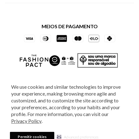
Política de Privacidade dos Websites
Regulamentos
Livelo
Política de Governança
Minha Conta
Mastercard
Black Friday
MEIOS DE PAGAMENTO
Trocas e Devoluções
Vai de Visa
Azul Fidelidade
SOCIAL
We use cookies and similar technologies to improve
your experience, making browsing more agile and
ATENDIMENTO
customized, and to customize the site according to
your preferences, according to your habits and your
profile. For more information, you can visit our
2025 - Veste S.A Estilo. Todos os direitos reservados - A loja Estoque reserva-
Privacy Policy
.
se no direito de corrigir ou alterar informações como: preços, promoções e
disponibilidade de estoque a qualquer momento.
Em caso de dúvidas:
0800
880 5520.
Horário de Atendimento:
das 8h às 20h de segunda a sexta-feira e
Sábados das 8h às 14h, exceto feriados. Veste S.A Estilo. Rua Othão, 405, Vila
Permitir cookies
Advanced preferences