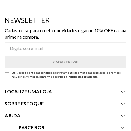
NEWSLETTER
Cadastre-se para receber novidades e ganhe 10% OFF na sua
primeira compra.
Eu li, estou ciente das condições de tratamento dos meus dados pessoais e forneço
meu consentimento, conforme descrito na
Política de Privacidade
LOCALIZE UMA LOJA
SOBRE ESTOQUE
Quem Somos
AJUDA
Nossas Lojas
Central de Atendimento
PARCEIROS