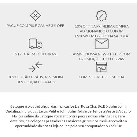
PAGUE COM PIX E GANHE 3% OFF
10% OFF NA PRIMEIRA COMPRA
ADICIONANDO O CUPOM
ES10WCLM DIRETO NA SACOLA
ENTREGA EM TODO BRASIL
ASSINE NOSSA NEWSLETTER COM
PROMOÇÕES EXCLUSIVAS
DEVOLUÇÃO GRÁTIS, A PRIMEIRA
COMPRE E RETIRE EM LOJA
DEVOLUÇÃO É GRÁTIS
Estoque é o outlet oficial das marcas Le Lis, Rosa Chá, Bo.Bô, John John,
Dudalina, Individual, Le Lis Petit e John John Kids e pertence à Veste S.A Estilo.
Na loja online da Estoque você encontra peças novas e limitadas, sem
defeitos, de coleções passadas das maiores grifes do Brasil. Aproveite a
oportunidade da nossa loja online pelo seu computador ou celular.