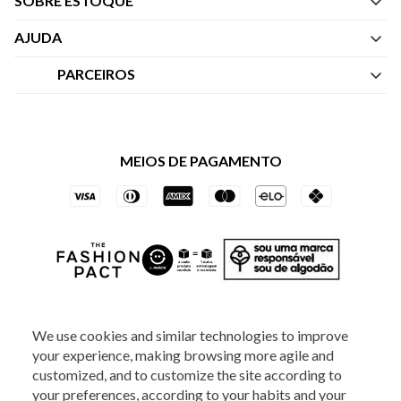
SOBRE ESTOQUE
Quem Somos
AJUDA
Nossas Lojas
Central de Atendimento
PARCEIROS
Política de Privacidade dos Websites
Regulamentos
Livelo
Política de Governança
Minha Conta
Mastercard
Black Friday
MEIOS DE PAGAMENTO
Trocas e Devoluções
Vai de Visa
Azul Fidelidade
SOCIAL
We use cookies and similar technologies to improve
your experience, making browsing more agile and
customized, and to customize the site according to
your preferences, according to your habits and your