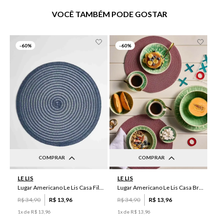
VOCÊ TAMBÉM PODE GOSTAR
-
60%
-
60%
COMPRAR
COMPRAR
UN
UN
LE LIS
LE LIS
Lugar Americano Le Lis Casa Filipa
Lugar Americano Le Lis Casa Brenda
R$
34
,
90
R$
13
,
96
R$
34
,
90
R$
13
,
96
1
x de
R$
13
,
96
1
x de
R$
13
,
96