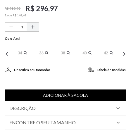
R$
296
,
97
R$
989
,
90
2
x de
R$
148
,
48
Cor
:
Azul
34
36
38
40
42
Descubra seu tamanho
Tabela de medidas
ADICIONAR À SACOLA
DESCRIÇÃO
ENCONTRE O SEU TAMANHO