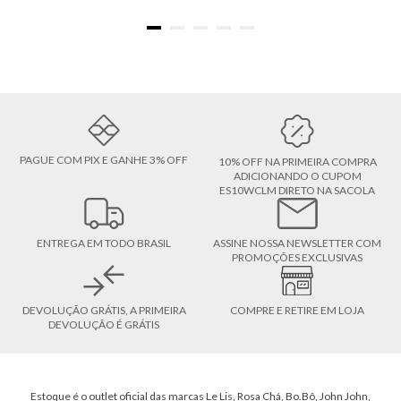
PAGUE COM PIX E GANHE 3% OFF
10% OFF NA PRIMEIRA COMPRA
ADICIONANDO O CUPOM
ES10WCLM DIRETO NA SACOLA
ENTREGA EM TODO BRASIL
ASSINE NOSSA NEWSLETTER COM
PROMOÇÕES EXCLUSIVAS
DEVOLUÇÃO GRÁTIS, A PRIMEIRA
COMPRE E RETIRE EM LOJA
DEVOLUÇÃO É GRÁTIS
Estoque é o outlet oficial das marcas Le Lis, Rosa Chá, Bo.Bô, John John,