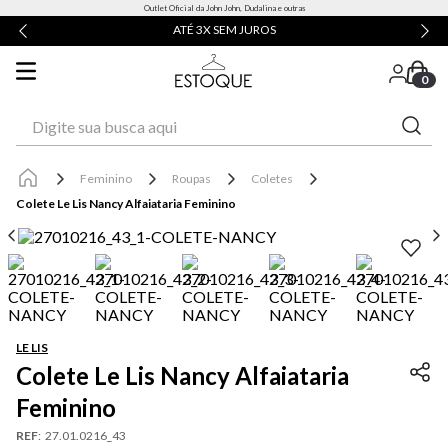
Outlet Oficial da John John, Dudalina e outras
ATÉ 3X SEM JUROS
0
Digite sua busca aqui
Feminino
Roupas
Coletes
Colete Le Lis Nancy Alfaiataria Feminino
LE LIS
Colete Le Lis Nancy Alfaiataria
Feminino
REF
:
27.01.0216_43