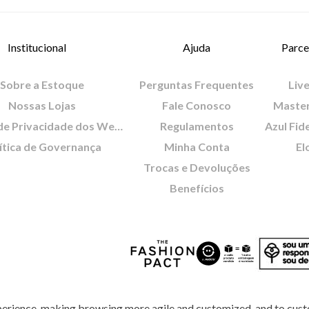
Institucional
Ajuda
Parce
Sobre a Estoque
Perguntas Frequentes
Live
Nossas Lojas
Fale Conosco
Maste
Política de Privacidade dos Websites
Regulamentos
Azul Fid
ítica de Governança
Minha Conta
El
Trocas e Devoluções
Benefícios
perience, making browsing more agile and customized, and to cust