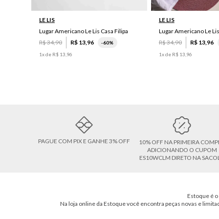
LE LIS
LE LIS
Lugar Americano Le Lis Casa Filipa
Lugar Americano Le Li
R$
34
,
90
R$
13
,
96
R$
34
,
90
R$
13
,
96
-
60%
1
x de
R$
13
,
96
1
x de
R$
13
,
96
PAGUE COM PIX E GANHE 3% OFF
10% OFF NA PRIMEIRA COMP
ADICIONANDO O CUPOM
ES10WCLM DIRETO NA SACO
Estoque é o 
Na loja online da Estoque você encontra peças novas e limita