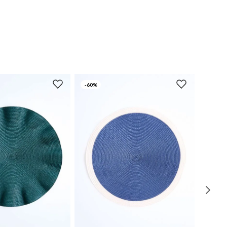
-
60%
UN
UN