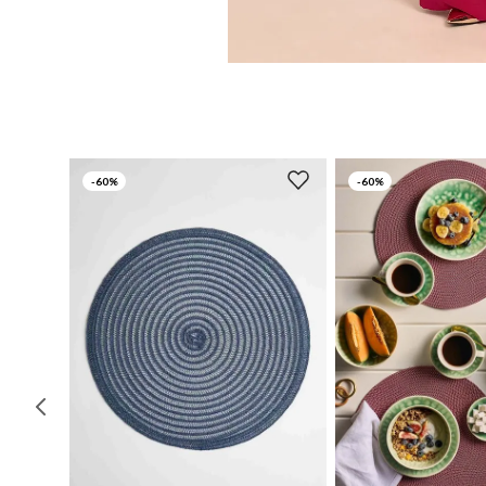
-
60%
-
60%
UN
UN