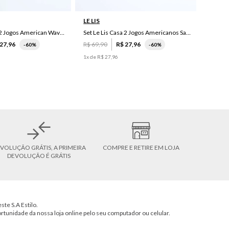
LE LIS
Set Le Lis Casa 2 Jogos American Wave Green
Set Le Lis Casa 2 Jogos Americanos Saruê II
27
,
96
R$
69
,
90
R$
27
,
96
-
60%
-
60%
1
x de
R$
27
,
96
VOLUÇÃO GRÁTIS, A PRIMEIRA
COMPRE E RETIRE EM LOJA
DEVOLUÇÃO É GRÁTIS
ste S.A Estilo.
ortunidade da nossa loja online pelo seu computador ou celular.