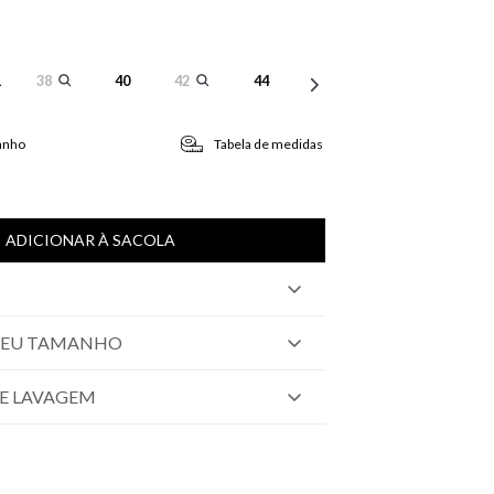
38
40
42
44
anho
Tabela de medidas
ADICIONAR À SACOLA
SEU TAMANHO
E LAVAGEM