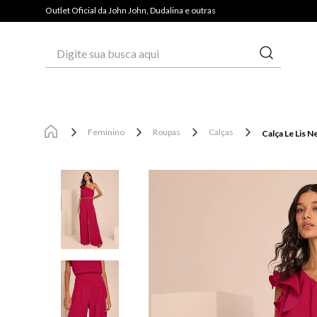
PAGUE COM PIX E GANHE 3% OFF*
Outlet Oficial da John John, Dudalina e outras
Digite sua busca aqui
Feminino
Roupas
Calças
Calça Le Lis N