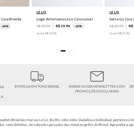
LE LIS
LE LIS
s Casa Brenda
Lugar Americano Le Lis Casa Luma I
R$
49
,
90
R$
19
,
96
R$
69
,
90
R$
-
60%
-
60%
1
x de
R$
19
,
96
1
x de
R$
27
,
96
ENTREGA EM TODO BRASIL
ASSINE NOSSA NEWSLETTER COM
DE
RA
PROMOÇÕES EXCLUSIVAS
LA
outlet oficial das marcas Le Lis, Bo.Bô, John John, Dudalina e Individual, pertence à Ve
das, sem defeitos, de coleções passadas das maiores grifes do Brasil. Aproveite a op