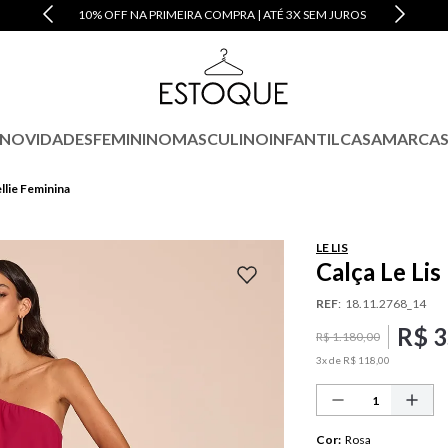
10% OFF NA PRIMEIRA COMPRA | ATÉ 3X SEM JUROS
NOVIDADES
FEMININO
MASCULINO
INFANTIL
CASA
MARCA
ellie Feminina
LE LIS
Calça Le Lis
REF
:
18.11.2768_14
R$
3
R$
1
.
180
,
00
3
x de
R$
118
,
00
Cor
:
Rosa