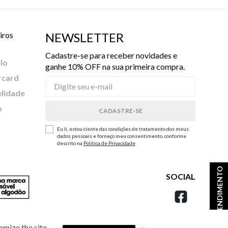
iros
NEWSLETTER
Cadastre-se para receber novidades e
lo
ganhe 10% OFF na sua primeira compra.
rcard
elidade
o
Eu li, estou ciente das condições de tratamento dos meus
dados pessoais e forneço meu consentimento, conforme
descrito na
Política de Privacidade
ATENDIMENTO
SOCIAL
omize the site