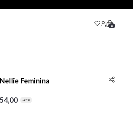
0
S
 Nellie Feminina
54
,
00
-
70%