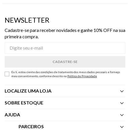
NEWSLETTER
Cadastre-se para receber novidades e ganhe 10% OFF na sua
primeira compra.
Eu li, estou ciente das condições de tratamento dos meus dados pessoais e forneço
meu consentimento, conforme descrito na
Política de Privacidade
LOCALIZE UMA LOJA
SOBRE ESTOQUE
Quem Somos
AJUDA
Nossas Lojas
Central de Atendimento
PARCEIROS