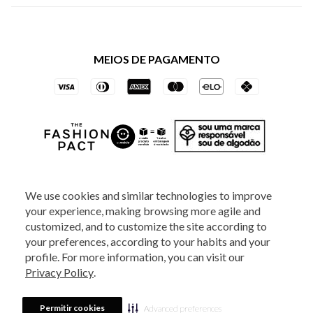
Política de Privacidade dos Websites
Regulamentos
Livelo
Política de Governança
Minha Conta
Mastercard
Black Friday
MEIOS DE PAGAMENTO
Trocas e Devoluções
Vai de Visa
Azul Fidelidade
SOCIAL
We use cookies and similar technologies to improve
your experience, making browsing more agile and
ATENDIMENTO
customized, and to customize the site according to
your preferences, according to your habits and your
profile. For more information, you can visit our
2025 - Veste S.A Estilo. Todos os direitos reservados - A loja Estoque reserva-
Privacy Policy
.
se no direito de corrigir ou alterar informações como: preços, promoções e
disponibilidade de estoque a qualquer momento.
Em caso de dúvidas:
0800
880 5520.
Horário de Atendimento:
das 8h às 20h de segunda a sexta-feira e
Sábados das 8h às 14h, exceto feriados. Veste S.A Estilo. Rua Othão, 405, Vila
Permitir cookies
Advanced preferences