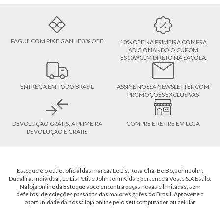
PAGUE COM PIX E GANHE 3% OFF
10% OFF NA PRIMEIRA COMPRA
ADICIONANDO O CUPOM
ES10WCLM DIRETO NA SACOLA
ENTREGA EM TODO BRASIL
ASSINE NOSSA NEWSLETTER COM
PROMOÇÕES EXCLUSIVAS
DEVOLUÇÃO GRÁTIS, A PRIMEIRA
COMPRE E RETIRE EM LOJA
DEVOLUÇÃO É GRÁTIS
Estoque é o outlet oficial das marcas Le Lis, Rosa Chá, Bo.Bô, John John,
Dudalina, Individual, Le Lis Petit e John John Kids e pertence à Veste S.A Estilo.
Na loja online da Estoque você encontra peças novas e limitadas, sem
defeitos, de coleções passadas das maiores grifes do Brasil. Aproveite a
oportunidade da nossa loja online pelo seu computador ou celular.