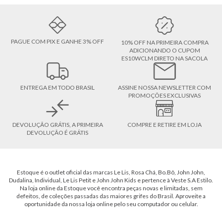
PAGUE COM PIX E GANHE 3% OFF
10% OFF NA PRIMEIRA COMPRA
ADICIONANDO O CUPOM
ES10WCLM DIRETO NA SACOLA
ENTREGA EM TODO BRASIL
ASSINE NOSSA NEWSLETTER COM
PROMOÇÕES EXCLUSIVAS
DEVOLUÇÃO GRÁTIS, A PRIMEIRA
COMPRE E RETIRE EM LOJA
DEVOLUÇÃO É GRÁTIS
Estoque é o outlet oficial das marcas Le Lis, Rosa Chá, Bo.Bô, John John,
Dudalina, Individual, Le Lis Petit e John John Kids e pertence à Veste S.A Estilo.
Na loja online da Estoque você encontra peças novas e limitadas, sem
defeitos, de coleções passadas das maiores grifes do Brasil. Aproveite a
oportunidade da nossa loja online pelo seu computador ou celular.